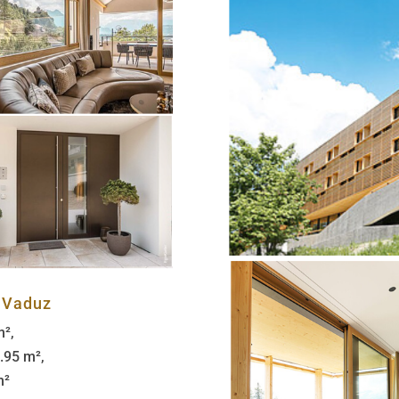
n Vaduz
m²,
.95 m²,
m²