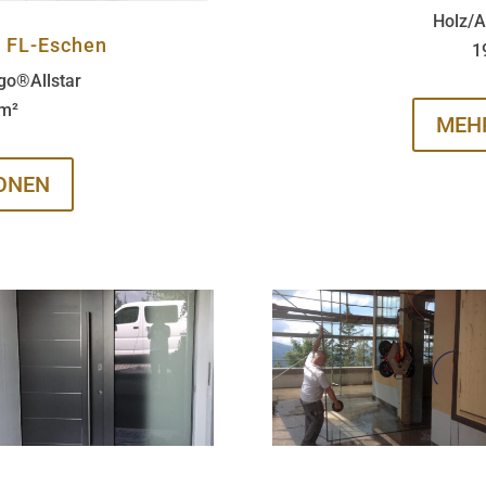
Holz/
, FL-Eschen
1
go®Allstar
 m²
MEH
ONEN